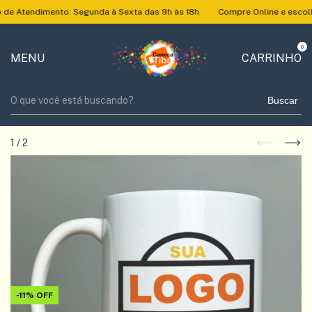
e Atendimento: Segunda à Sexta das 9h às 18h
Compre Online e escolha
0
MENU
CARRINHO
Buscar
1
/
2
-
11
%
OFF