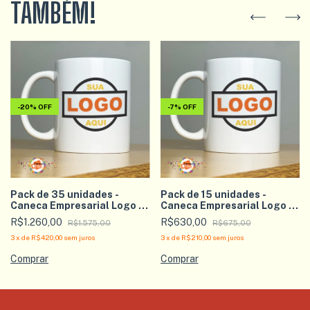
TAMBÉM!
-
20
%
OFF
-
7
%
OFF
Pack de 35 unidades -
Pack de 15 unidades -
Caneca Empresarial Logo +
Caneca Empresarial Logo +
Textos
Textos
R$1.260,00
R$630,00
R$1.575,00
R$675,00
3
x
de
R$420,00
sem juros
3
x
de
R$210,00
sem juros