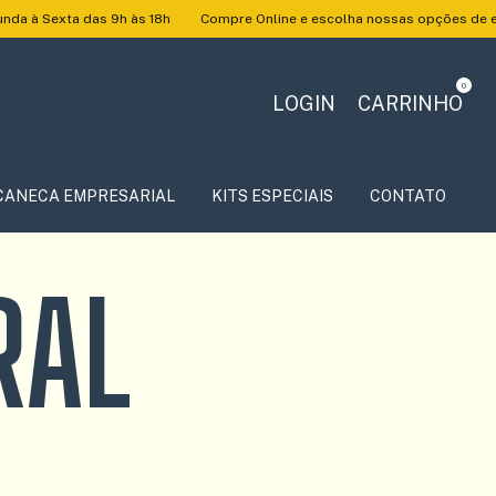
das 9h às 18h
Compre Online e escolha nossas opções de entrega.
B
0
LOGIN
CARRINHO
CANECA EMPRESARIAL
KITS ESPECIAIS
CONTATO
RAL