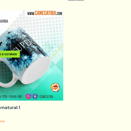
2 OU MAIS
natural 1
uros