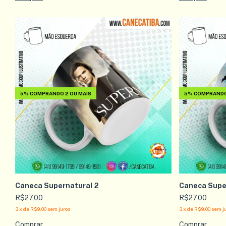
5%
COMPRANDO 2 OU MAIS
5%
COMPRANDO 
Caneca Supernatural 2
Caneca Super
R$27,00
R$27,00
3
x
de
R$9,00
sem juros
3
x
de
R$9,00
sem j