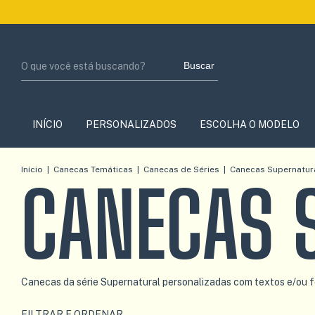
Be
Buscar
INÍCIO
PERSONALIZADOS
ESCOLHA O MODELO
Início
|
Canecas Temáticas
|
Canecas de Séries
|
Canecas Supernatur
CANECAS 
Canecas da série Supernatural personalizadas com textos e/ou fo
FILTRAR E ORDENAR