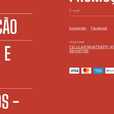
ÇÃO
Instagram
Facebook
TELEFONE
 E
CELULAR/WHATSAPP: (41
991491799
S -