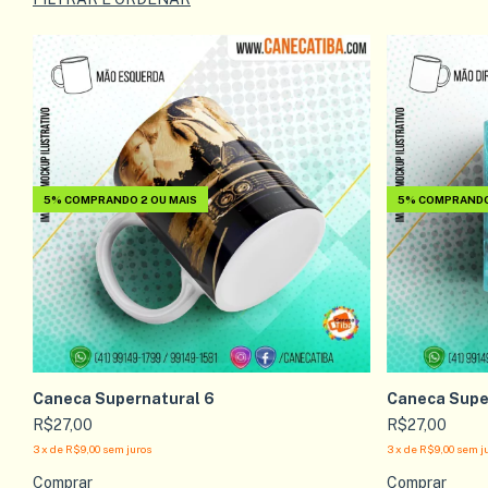
5%
COMPRANDO 2 OU MAIS
5%
COMPRANDO 
Caneca Supernatural 6
Caneca Supe
R$27,00
R$27,00
3
x
de
R$9,00
sem juros
3
x
de
R$9,00
sem j