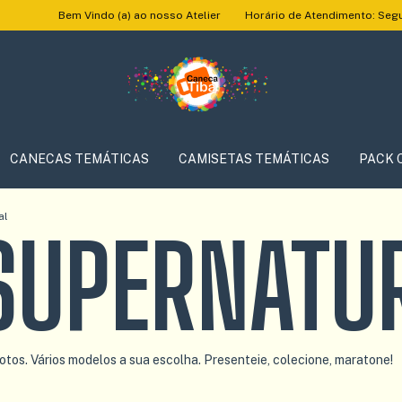
m Vindo (a) ao nosso Atelier
Horário de Atendimento: Segunda à Sexta 
CANECAS TEMÁTICAS
CAMISETAS TEMÁTICAS
PACK 
al
SUPERNATU
tos. Vários modelos a sua escolha. Presenteie, colecione, maratone!