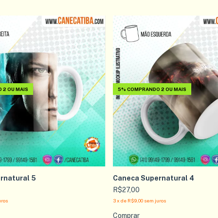
2 OU MAIS
5%
COMPRANDO 2 OU MAIS
rnatural 5
Caneca Supernatural 4
R$27,00
uros
3
x
de
R$9,00
sem juros