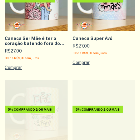
Caneca Ser Mãe é ter o
Caneca Super Avó
coração batendo fora do
R$27,00
peito
R$27,00
3
x
de
R$9,00
sem juros
3
x
de
R$9,00
sem juros
5%
COMPRANDO 2 OU MAIS
5%
COMPRANDO 2 OU MAIS