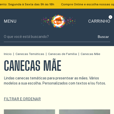
egunda à Sexta das 9h às 18h
Compre Online e escolha nossas opções d
0
MENU
CARRINHO
Buscar
Início
|
Canecas Temáticas
|
Canecas de Família
|
Canecas Mãe
CANECAS MÃE
Lindas canecas temáticas para presentear as mães. Vários
modelos a sua escolha. Personalizados com textos e/ou fotos.
FILTRAR E ORDENAR