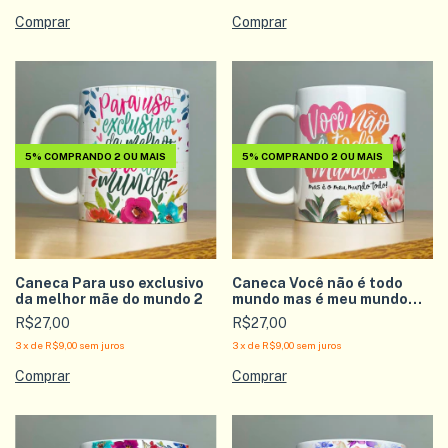
5%
COMPRANDO 2 OU MAIS
5%
COMPRANDO 2 OU MAIS
Caneca Para uso exclusivo
Caneca Você não é todo
da melhor mãe do mundo 2
mundo mas é meu mundo
todo
R$27,00
R$27,00
3
x
de
R$9,00
sem juros
3
x
de
R$9,00
sem juros