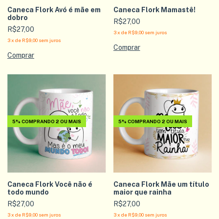
Caneca Flork Avó é mãe em
Caneca Flork Mamastê!
dobro
R$27,00
R$27,00
3
x
de
R$9,00
sem juros
3
x
de
R$9,00
sem juros
5%
COMPRANDO 2 OU MAIS
5%
COMPRANDO 2 OU MAIS
Caneca Flork Você não é
Caneca Flork Mãe um título
todo mundo
maior que rainha
R$27,00
R$27,00
3
x
de
R$9,00
sem juros
3
x
de
R$9,00
sem juros