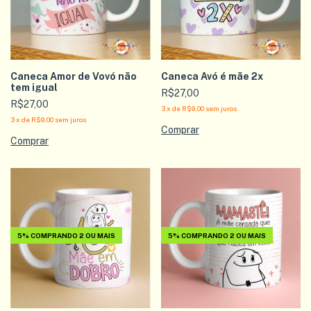
Caneca Amor de Vovó não
Caneca Avó é mãe 2x
tem igual
R$27,00
R$27,00
3
x
de
R$9,00
sem juros
3
x
de
R$9,00
sem juros
5%
COMPRANDO 2 OU MAIS
5%
COMPRANDO 2 OU MAIS