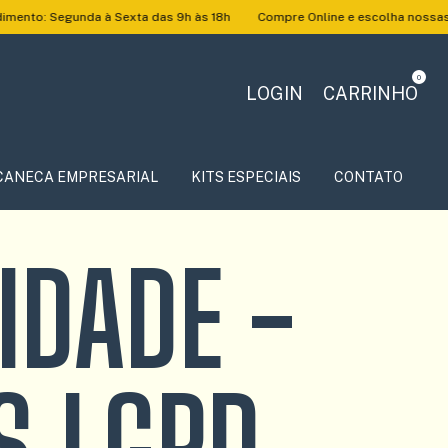
 Segunda à Sexta das 9h às 18h
Compre Online e escolha nossas opçõe
0
LOGIN
CARRINHO
CANECA EMPRESARIAL
KITS ESPECIAIS
CONTATO
IDADE -
S LGPD