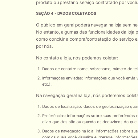
produto ou prestar o serviço contratado por você
SEÇÃO 4 - DADOS COLETADOS
O público em geral poderá navegar na loja sem n
No entanto, algumas das funcionalidades da loja
como concluir a compra/contratação do serviço e/
por nós.
No contato a loja, nós podemos coletar:
Dados de contato:
nome, sobrenome, número de tele
Informações enviadas:
informações que você envia vi
etc.).
Na navegação geral na loja, nós poderemos coleta
Dados de localização:
dados de geolocalização quan
Preferências:
informações sobre suas preferências e
diz o que eles são ou quando os deduzimos do que
Dados de navegação na loja:
informações sobre suas 
com os quais você visualiza e interage, informaçõe