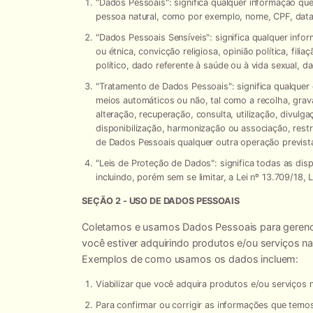
"
Dados Pessoais
": significa qualquer informação que
pessoa natural, como por exemplo, nome, CPF, data 
"
Dados Pessoais Sensíveis
": significa qualquer inf
ou étnica, convicção religiosa, opinião política, fili
político, dado referente à saúde ou à vida sexual, d
"
Tratamento de Dados Pessoais
": significa qualqu
meios automáticos ou não, tal como a recolha, gra
alteração, recuperação, consulta, utilização, divulg
disponibilização, harmonização ou associação, rest
de Dados Pessoais qualquer outra operação prevista
"
Leis de Proteção de Dados
": significa todas as d
incluindo, porém sem se limitar, a Lei nº 13.709/18,
SEÇÃO 2 - USO DE DADOS PESSOAIS
Coletamos e usamos Dados Pessoais para gerenci
você estiver adquirindo produtos e/ou serviços na
Exemplos de como usamos os dados incluem:
Viabilizar que você adquira produtos e/ou serviços n
Para confirmar ou corrigir as informações que temo