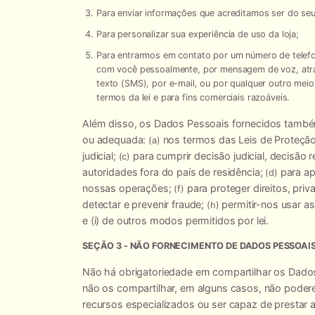
Para enviar informações que acreditamos ser do seu
Para personalizar sua experiência de uso da loja;
Para entrarmos em contato por um número de telefo
com você pessoalmente, por mensagem de voz, atr
texto (SMS), por e-mail, ou por qualquer outro mei
termos da lei e para fins comerciais razoáveis.
Além disso, os Dados Pessoais fornecidos também
ou adequada:
nos termos das Leis de Proteçã
(a)
judicial;
para cumprir decisão judicial, decisão 
(c)
autoridades fora do país de residência;
para ap
(d)
nossas operações;
para proteger direitos, pri
(f)
detectar e prevenir fraude;
permitir-nos usar as
(h)
e (i) de outros modos permitidos por lei.
SEÇÃO 3 - NÃO FORNECIMENTO DE DADOS PESSOAI
Não há obrigatoriedade em compartilhar os Dados
não os compartilhar, em alguns casos, não poder
recursos especializados ou ser capaz de prestar a 