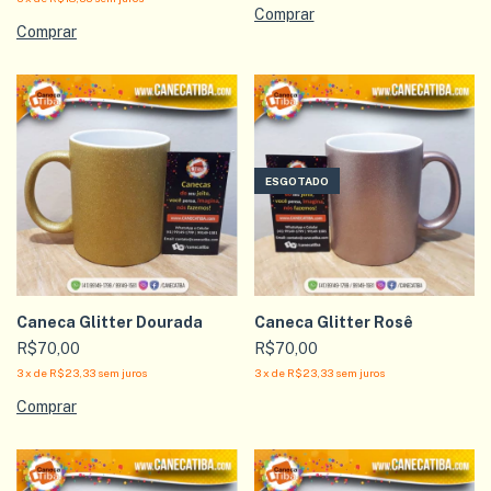
ESGOTADO
Caneca Glitter Dourada
Caneca Glitter Rosê
R$70,00
R$70,00
3
x
de
R$23,33
sem juros
3
x
de
R$23,33
sem juros