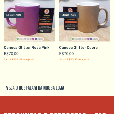
ESGOTADO
ESGOTADO
Caneca Glitter Rosa Pink
Caneca Glitter Cobre
R$70,00
R$70,00
3
x
de
R$23,33
sem juros
3
x
de
R$23,33
sem juros
VEJA O QUE FALAM DA NOSSA LOJA