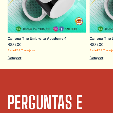
Caneca The Umbrella Academy 4
Caneca The 
R$27,00
R$27,00
3
x
de
R$9,00
sem juros
3
x
de
R$9,00
sem j
PERGUNTAS E