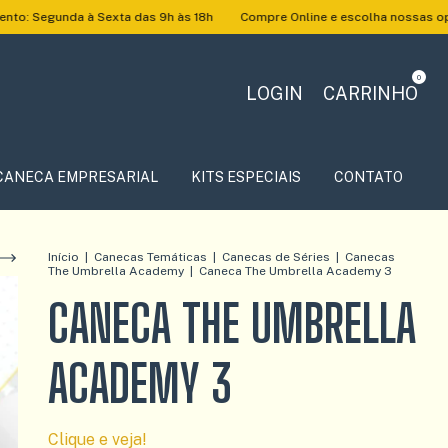
à Sexta das 9h às 18h
Compre Online e escolha nossas opções de entre
0
LOGIN
CARRINHO
CANECA EMPRESARIAL
KITS ESPECIAIS
CONTATO
Início
|
Canecas Temáticas
|
Canecas de Séries
|
Canecas
The Umbrella Academy
|
Caneca The Umbrella Academy 3
CANECA THE UMBRELLA
ACADEMY 3
Clique e veja!