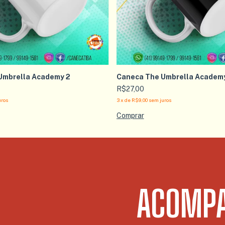
Umbrella Academy 2
Caneca The Umbrella Academy
R$27,00
uros
3
x
de
R$9,00
sem juros
ACOMPA