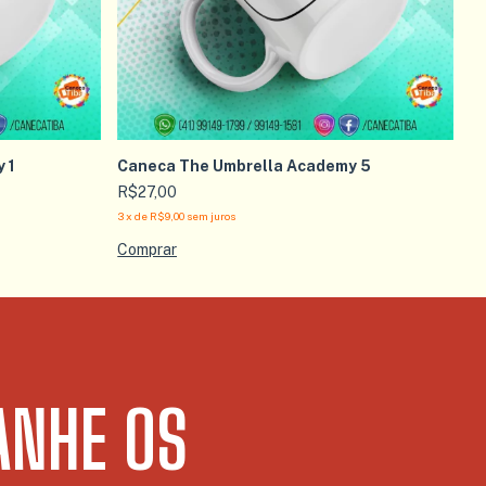
 1
Caneca The Umbrella Academy 5
R$27,00
3
x
de
R$9,00
sem juros
NHE OS