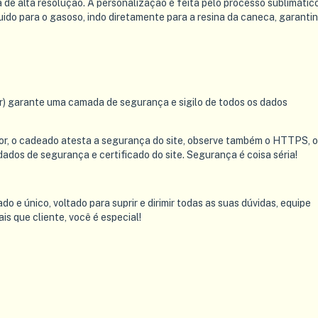
de alta resolução. A personalização é feita pelo processo sublimático
quido para o gasoso, indo diretamente para a resina da caneca, garanti
r) garante uma camada de segurança e sigilo de todos os dados
r, o cadeado atesta a segurança do site, observe também o HTTPS, o
 dados de segurança e certificado do site. Segurança é coisa séria!
e único, voltado para suprir e dirimir todas as suas dúvidas, equipe
is que cliente, você é especial!