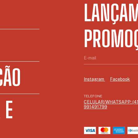
LANÇAM
PROMOÇ
ÇÃO
Instagram
Facebook
TELEFONE
 E
CELULAR/WHATSAPP: (41
991491799