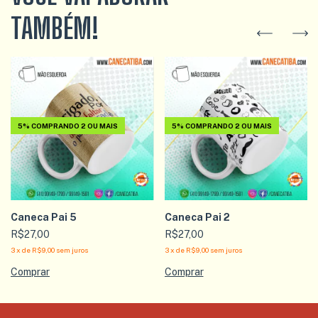
TAMBÉM!
5%
COMPRANDO 2 OU MAIS
5%
COMPRANDO 2 OU MAIS
Caneca Pai 5
Caneca Pai 2
R$27,00
R$27,00
3
x
de
R$9,00
sem juros
3
x
de
R$9,00
sem juros