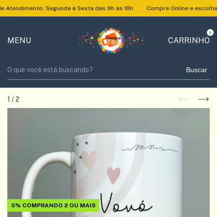
dimento: Segunda à Sexta das 9h às 18h
Compre Online e escolha nossa
0
MENU
CARRINHO
Buscar
1
/
2
5%
COMPRANDO 2 OU MAIS