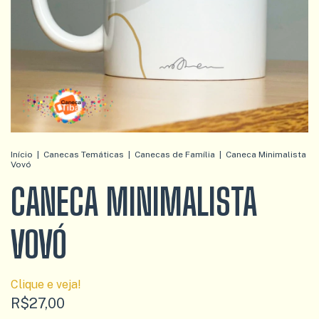
Início
|
Canecas Temáticas
|
Canecas de Família
|
Caneca Minimalista
Vovó
CANECA MINIMALISTA
VOVÓ
Clique e veja!
R$27,00