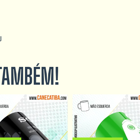
U
 TAMBÉM!