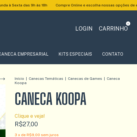
9h às 18h
Compre Online e escolha nossas opções de entrega.
Bem V
0
LOGIN
CARRINHO
CANECA EMPRESARIAL
KITS ESPECIAIS
CONTATO
Início
|
Canecas Temáticas
|
Canecas de Games
|
Caneca
Koopa
CANECA KOOPA
Clique e veja!
R$27,00
3
x de
R$9,00
sem juros