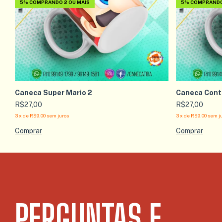
5%
COMPRANDO 2 OU MAIS
5%
COMPRANDO 
Caneca Super Mario 2
Caneca Cont
R$27,00
R$27,00
3
x
de
R$9,00
sem juros
3
x
de
R$9,00
sem j
PERGUNTAS E