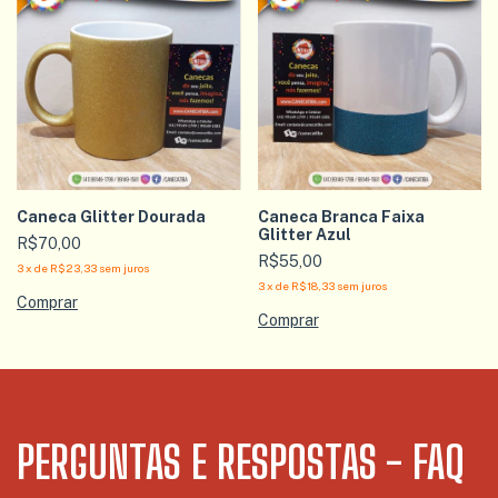
Caneca Glitter Dourada
Caneca Branca Faixa
Glitter Azul
R$70,00
R$55,00
3
x
de
R$23,33
sem juros
3
x
de
R$18,33
sem juros
PERGUNTAS E RESPOSTAS - FAQ