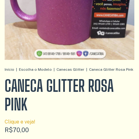
Início
|
Escolha o Modelo
|
Canecas Glitter
|
Caneca Glitter Rosa Pink
CANECA GLITTER ROSA
PINK
Clique e veja!
R$70,00