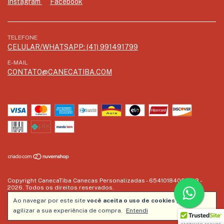
Instagram
Facebook
TELEFONE
CELULAR/WHATSAPP: (41) 991491799
E-MAIL
CONTATO@CANECATIBA.COM
Copyright CanecaTiba Canecas Personalizadas - 65410184000103 -
2026. Todos os direitos reservados.
Ao navegar por este site
você aceita o uso de cookies
para
agilizar a sua experiência de compra.
Entendi