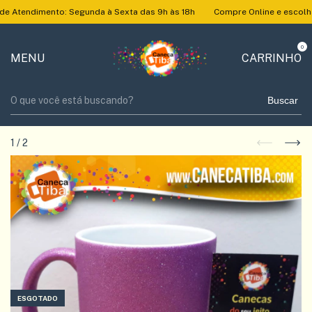
Atendimento: Segunda à Sexta das 9h às 18h
Compre Online e escolha no
0
MENU
CARRINHO
Buscar
1
/
2
ESGOTADO